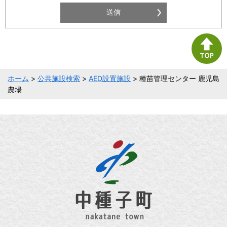
ホーム
>
公共施設検索
>
AED設置施設
> 種苗管理センター 鹿児島
農場