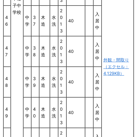
3
子中
2
学校
入
4
中
3
木
水
0
40
居
6
学
7
造
洗
1
中
3
2
入
4
中
3
木
水
0
40
居
7
学
8
造
洗
1
中
外観・間取り
3
（エクセル：
2
4,129KB）
入
4
中
3
木
水
0
40
居
8
学
9
造
洗
1
中
3
2
入
4
中
4
木
水
0
40
居
9
学
0
造
洗
1
中
3
2
入