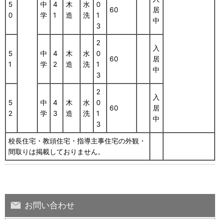
5
中
4
木
水
0
60
居
0
学
1
造
洗
1
中
3
2
入
5
中
4
木
水
0
60
居
1
学
2
造
洗
1
中
3
2
入
5
中
4
木
水
0
60
居
2
学
3
造
洗
1
中
3
校長住宅・教頭住宅・指導主事住宅の外観・
間取りは掲載しておりません。
お問い合わせ