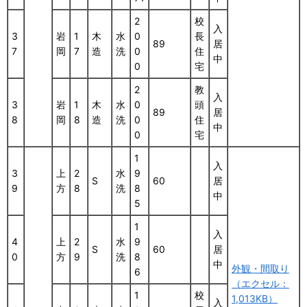
2
校
入
3
岩
1
木
水
0
長
89
居
7
岡
7
造
洗
0
住
中
0
宅
2
教
入
3
岩
1
木
水
0
頭
89
居
8
岡
8
造
洗
0
住
中
0
宅
1
入
3
上
2
水
9
S
60
居
9
方
8
洗
8
中
5
1
入
4
上
2
水
9
S
60
居
0
方
9
洗
8
中
外観・間取り
6
（エクセル：
1
校
1,013KB）
入