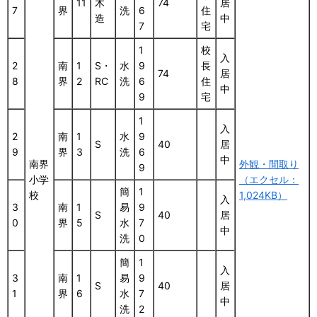
11
木
74
居
7
界
洗
6
住
造
中
7
宅
1
校
入
2
南
1
S・
水
9
長
74
居
8
界
2
RC
洗
6
住
中
9
宅
1
入
2
南
1
水
9
S
40
居
9
界
3
洗
6
中
南界
外観・間取り
9
小学
（エクセル：
簡
1
校
1,024KB）
入
3
南
1
易
9
S
40
居
0
界
5
水
7
中
洗
0
簡
1
入
3
南
1
易
9
S
40
居
1
界
6
水
7
中
洗
2