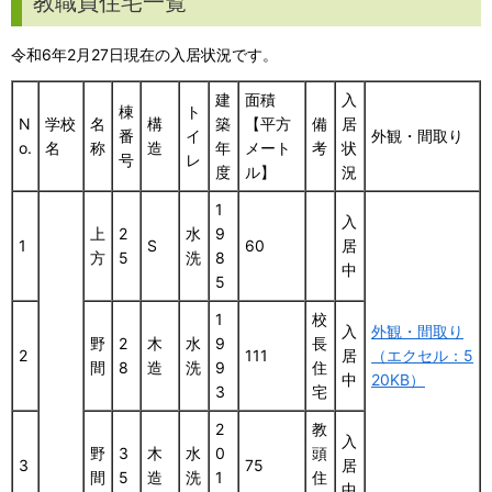
教職員住宅一覧
令和6年2月27日現在の入居状況です。
建
面積
入
棟
ト
N
学校
名
構
築
【平方
備
居
番
イ
外観・間取り
o.
名
称
造
年
メート
考
状
号
レ
度
ル】
況
1
入
上
2
水
9
1
S
60
居
方
5
洗
8
中
5
1
校
入
外観・間取り
野
2
木
水
9
長
2
111
居
（エクセル：5
間
8
造
洗
9
住
中
20KB）
3
宅
2
教
入
野
3
木
水
0
頭
3
75
居
間
5
造
洗
1
住
中