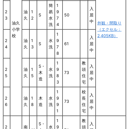
簡
1
入
2
油
1
易
9
S
50
居
3
久
2
水
7
中
油久
外観・間取り
洗
4
小学
（エクセル：
1
校
2,405KB）
入
2
油
1
水
9
S
61
居
4
久
3
洗
7
中
8
1
教
S・
入
2
油
1
水
9
頭
木
73
居
5
久
5
洗
8
住
造
中
3
宅
1
校
入
2
油
1
木
水
9
長
73
居
6
久
8
造
洗
9
住
中
1
宅
1
教
S・
入
2
南
水
9
頭