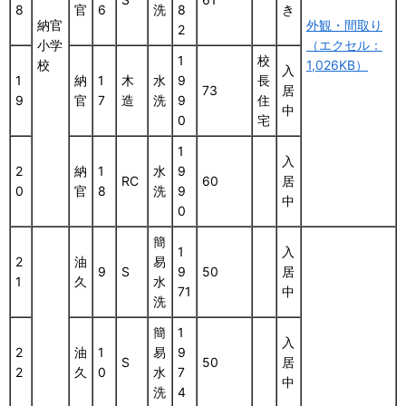
8
官
6
洗
8
き
納官
外観・間取り
2
小学
（エクセル：
1
校
校
1,026KB）
入
1
納
1
木
水
9
長
73
居
9
官
7
造
洗
9
住
中
0
宅
1
入
2
納
1
水
9
RC
60
居
0
官
8
洗
9
中
0
簡
1
入
2
油
易
9
S
9
50
居
1
久
水
71
中
洗
簡
1
入
2
油
1
易
9
S
50
居
2
久
0
水
7
中
洗
4