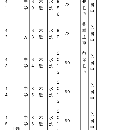
4
中
3
木
水
9
長
73
居
1
学
0
造
洗
8
住
中
6
宅
1
指
入
4
上
3
木
水
9
導
73
居
2
方
3
造
洗
9
主
中
1
事
2
教
入
4
中
3
木
水
0
頭
80
居
3
学
4
造
洗
1
住
中
3
宅
2
入
4
中
3
木
水
0
80
居
4
学
5
造
洗
1
中
3
2
入
4
中
3
木
水
0
80
居
5
学
6
造
洗
1
中
中種