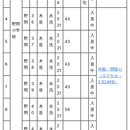
6
宅
2
入
野
3
木
水
4
0
43
居
間
6
造
洗
野間
21
中
小学
2
入
校
野
3
木
水
5
0
43
居
間
7
造
洗
21
中
2
入
野
3
木
水
6
0
43
居
間
8
造
洗
外観・間取り
21
中
（エクセル：
2
入
2,924KB）
野
3
木
水
7
0
43
居
間
9
造
洗
21
中
2
入
野
4
木
水
8
0
59
居
間
0
造
洗
21
中
2
入
野
4
木
水