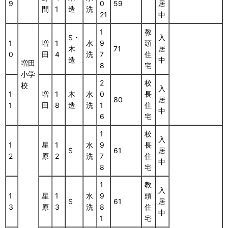
9
0
59
居
間
1
造
洗
21
中
1
教
S・
入
1
増
1
水
9
頭
木
71
居
0
田
4
洗
7
住
造
中
増田
8
宅
小学
2
校
校
入
1
増
1
木
水
0
長
80
居
1
田
8
造
洗
1
住
中
6
宅
1
校
入
1
星
1
水
9
長
S
61
居
2
原
2
洗
7
住
中
8
宅
1
教
入
1
星
1
水
9
頭
S
61
居
3
原
3
洗
8
住
中
1
宅