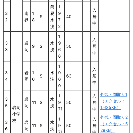
簡
1
入
3
南
1
易
9
S
40
居
2
界
8
水
7
中
洗
2
1
入
3
岩
水
9
9
S
50
居
3
岡
洗
6
中
8
1
入
3
岩
1
水
9
S
63
居
4
岡
0
洗
6
中
9
外観・間取り1
1
入
3
岩
水
（エクセル：
11
S
9
50
居
5
岡
洗
岩岡
1,635KB）
71
中
小学
外観・間取り2
1
入
校
3
岩
水
（エクセル：5
11
S
9
50
居
6
岡
洗
28KB）
71
中