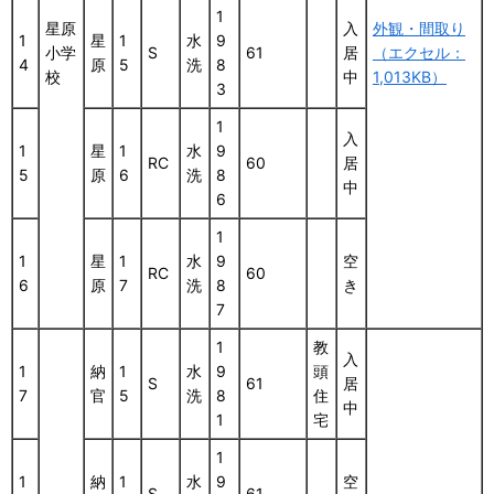
1
星原
入
外観・間取り
1
星
1
水
9
小学
S
61
居
（エクセル：
4
原
5
洗
8
校
中
1,013KB）
3
1
入
1
星
1
水
9
RC
60
居
5
原
6
洗
8
中
6
1
1
星
1
水
9
空
RC
60
6
原
7
洗
8
き
7
1
教
入
1
納
1
水
9
頭
S
61
居
7
官
5
洗
8
住
中
1
宅
1
1
納
1
水
9
空
S
61