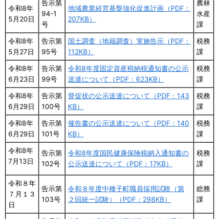
告示第
農林
令和8年
地域農業経営基盤強化促進計画（PDF：
94-1
水産
5月20日
207KB）
号
課
令和8年
告示第
国土調査（地籍調査）実施告示（PDF：
税務
5月27日
95号
112KB）
課
令和8年
告示第
令和8年度固定資産税納税通知書の公示
税務
6月23日
99号
送達について（PDF：623KB）
課
令和8年
告示第
督促状の公示送達について（PDF：143
税務
6月29日
100号
KB）
課
令和8年
告示第
催告書の公示送達について（PDF：140
税務
6月29日
101号
KB）
課
令和8年
告示第
令和8年度国民健康保険税納入通知書の
税務
7月13日
102号
公示送達について（PDF：17KB）
課
令和８年
告示第
令和８年度中種子町職員採用試験（第
総務
７月１３
103号
２回統一試験）（PDF：298KB）
課
日