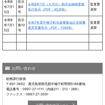
令和8
告示
令和8年7月（６月分）例月出納検査報
監査委
年7月1
第9
告の告示（PDF：452KB）
員室
5日
号
令和8
告示
令和7年度中種子町水道事業会計決算審
監査委
年7月1
第10
査意見書告示（PDF：706KB）
員室
5日
号
お問い合わせ
総務課行政係
〒891-3692 鹿児島県熊毛郡中種子町野間5186番地
電話番号：0997-27-1111（内線211・213・288）
ファックス：0997-27-3591