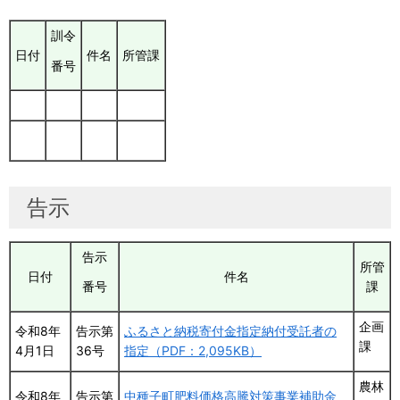
訓令
日付
件名
所管課
番号
告示
告示
所管
日付
件名
課
番号
企画
令和8年
告示第
ふるさと納税寄付金指定納付受託者の
課
4月1日
36号
指定（PDF：2,095KB）
農林
令和8年
告示第
中種子町肥料価格高騰対策事業補助金