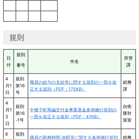
規則
規則
日
所管
件名
付
課
番号
4
規則
職員の給与の支給等に関する規則の一部を改
総務
月1
第16
正する規則（PDF：175KB）
課
日
号
4
規則
自衛
月1
中種子町再編交付金事業基金条例施行規則の
第16
隊対
3
一部を改正する規則（PDF：47KB）
-1号
策室
日
6
規則
職員の勤務時間,休暇等に関する条例施行規則
総務