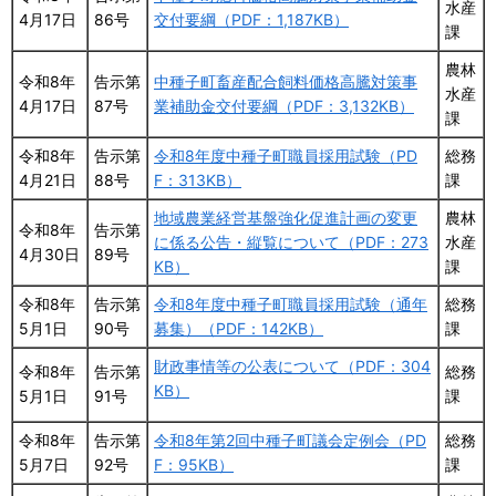
水産
4月17日
86号
交付要綱（PDF：1,187KB）
課
農林
令和8年
告示第
中種子町畜産配合飼料価格高騰対策事
水産
4月17日
87号
業補助金交付要綱（PDF：3,132KB）
課
令和8年
告示第
令和8年度中種子町職員採用試験（PD
総務
4月21日
88号
F：313KB）
課
地域農業経営基盤強化促進計画の変更
農林
令和8年
告示第
に係る公告・縦覧について（PDF：273
水産
4月30日
89号
KB）
課
令和8年
告示第
令和8年度中種子町職員採用試験（通年
総務
5月1日
90号
募集）（PDF：142KB）
課
財政事情等の公表について（PDF：304
令和8年
告示第
総務
KB）
5月1日
91号
課
令和8年
告示第
令和8年第2回中種子町議会定例会（PD
総務
5月7日
92号
F：95KB）
課