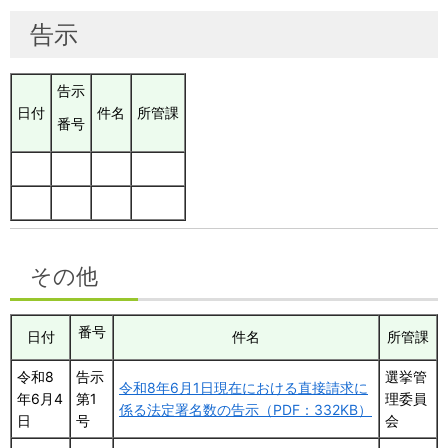
告示
告示
日付
件名
所管課
番号
その他
番号
日付
件名
所管課
令和8
告示
選挙管
令和8年6月1日現在における直接請求に
年6月4
第1
理委員
係る法定署名数の告示（PDF：332KB）
日
号
会