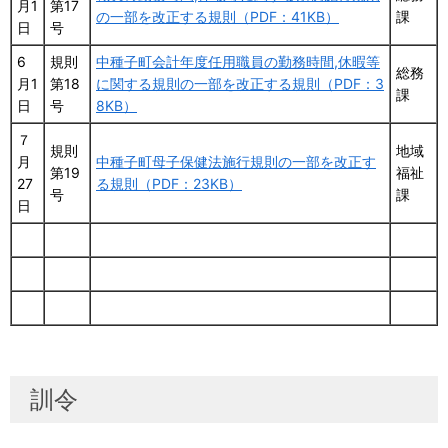
月1
第17
の一部を改正する規則（PDF：41KB）
課
日
号
6
規則
中種子町会計年度任用職員の勤務時間,休暇等
総務
月1
第18
に関する規則の一部を改正する規則（PDF：3
課
日
号
8KB）
７
規則
地域
月
中種子町母子保健法施行規則の一部を改正す
第19
福祉
27
る規則（PDF：23KB）
号
課
日
訓令