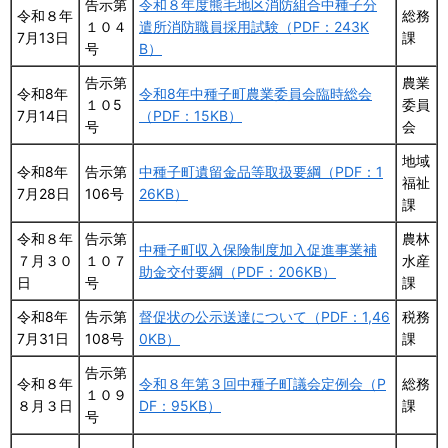
告示第
令和８年度熊毛地区消防組合中種子分
令和８年
総務
１０４
遣所消防職員採用試験（PDF：243K
7月13日
課
号
B）
告示第
農業
令和8年
令和8年中種子町農業委員会臨時総会
１０5
委員
7月14日
（PDF：15KB）
号
会
地域
令和8年
告示第
中種子町遺留金品等取扱要綱（PDF：1
福祉
7月28日
106号
26KB）
課
令和８年
告示第
農林
中種子町収入保険制度加入促進事業補
７月３０
１０７
水産
助金交付要綱（PDF：206KB）
日
号
課
令和8年
告示第
督促状の公示送達について（PDF：1,46
税務
7月31日
108号
0KB）
課
告示第
令和８年
令和８年第３回中種子町議会定例会（P
総務
１０９
８月３日
DF：95KB）
課
号