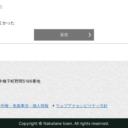
た
くかった
郡中種子町野間5186番地
著作権・免責事項・個人情報
ウェブアクセシビリティ方針
Copyright © Nakatane town. All rights reserved.