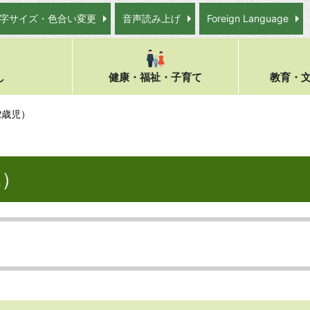
字サイズ・色合い変更
音声読み上げ
Foreign Language
し
健康・福祉・子育て
教育・
2歳児）
児）
。