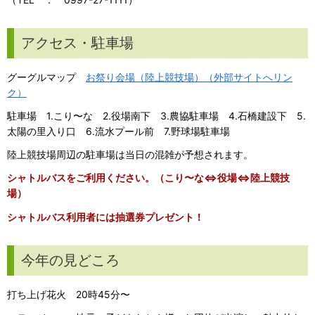
アクセス・駐車場
グーグルマップ
お祭り会場（陸上競技場）（外部サイトへリン
ク）
駐車場 1.こり〜な 2.役場南下 3.農協駐車場 4.石橋建設下 5.
太陽の里入り口 6.流水プール前 7.野球場駐車場
陸上競技場周辺の駐車場は当日の混雑が予想されます。
シャトルバスをご利用ください。（こり〜な⇔役場⇔陸上競技
場）
シャトルバス利用者には抽選券プレゼント！
今年の見どころ
打ち上げ花火 20時45分〜