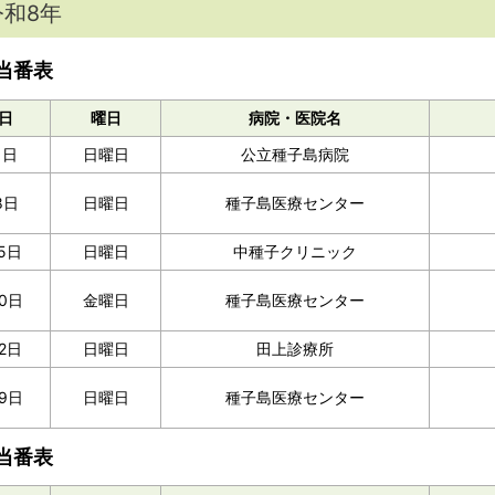
令和8年
当番表
日
曜日
病院・医院名
1日
日曜日
公立種子島病院
8日
日曜日
種子島医療センター
5日
日曜日
中種子クリニック
0日
金曜日
種子島医療センター
2日
日曜日
田上診療所
9日
日曜日
種子島医療センター
当番表