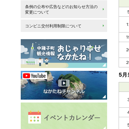
条例の公布や広告などのお知らせ方法の
変更について
コンビニ交付利用制限について
1
2
2
5月