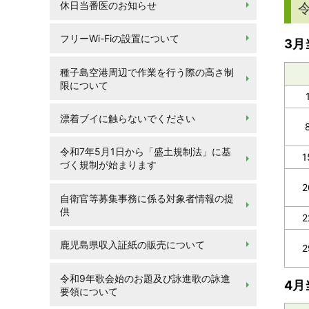
休日当番医のお知らせ
フリーWi-Fiの設置について
3
月
種子島空港周辺で作業を行う際の高さ制
限について
漂着ブイに触らないでください
令和7年5月1日から「盛土規制法」に基
1
づく規制が始まります
2
自衛官等募集事務に係る対象者情報の提
供
2
鹿児島県収入証紙の販売について
2
令和9年歌会始のお題及び詠進歌の詠進
4
月
要領について