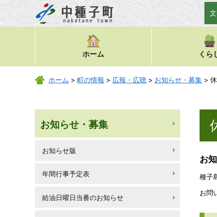
文
ホーム
くら
ホーム
>
町の情報
>
広報・広聴
>
お知らせ・募集
> 
お知らせ・募集
お知らせ版
お知
年間行事予定表
種子
お問
給油日曜日当番のお知らせ