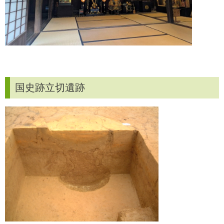
国史跡立切遺跡