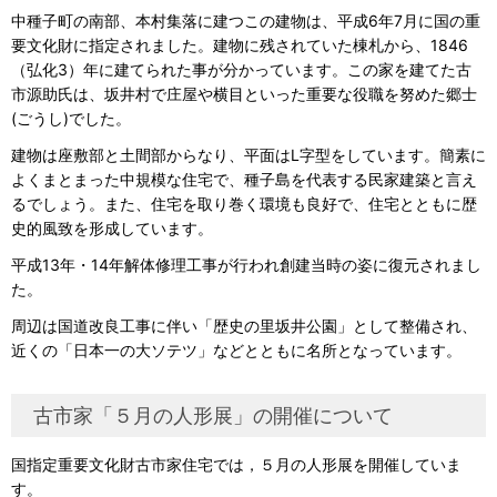
中種子町の南部、本村集落に建つこの建物は、平成6年7月に国の重
要文化財に指定されました。建物に残されていた棟札から、1846
（弘化3）年に建てられた事が分かっています。この家を建てた古
市源助氏は、坂井村で庄屋や横目といった重要な役職を努めた郷士
(ごうし)でした。
建物は座敷部と土間部からなり、平面はL字型をしています。簡素に
よくまとまった中規模な住宅で、種子島を代表する民家建築と言え
るでしょう。また、住宅を取り巻く環境も良好で、住宅とともに歴
史的風致を形成しています。
平成13年・14年解体修理工事が行われ創建当時の姿に復元されまし
た。
周辺は国道改良工事に伴い「歴史の里坂井公園」として整備され、
近くの「日本一の大ソテツ」などとともに名所となっています。
古市家「５月の人形展」の開催について
国指定重要文化財古市家住宅では，５月の人形展を開催していま
す。