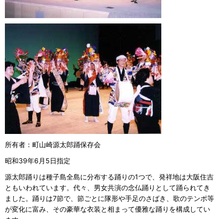
所有者：町山崎源太郎踊保存会
昭和39年6月5日指定
源太郎踊りは種子島全島に分布する踊りの1つで、発祥地は大阪住吉
ともいわれています。代々、男女共演の念仏踊りとして踊られてき
ました。踊りは7節で、節ごとに隊形や手足のさばき、歌のテンポ等
が変化に富み、その豪華な衣装と相まって優雅な踊りを構成してい