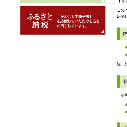
【電話
この
E-ma
注）
令和