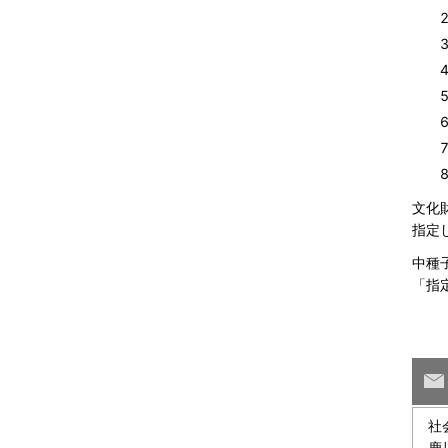
文化
指定
中種
「指
社
鹿