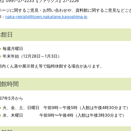
】0997-27-2233【ファックス】27-2226
ページに関するご意見・お問い合わせや、資料館に関するご意見などご
il：
naka-rekishi@town.nakatane.kagoshima.jp
休館日
毎週月曜日
年末年始（12月28日～1月3日）
館内くん蒸や展示替え等で臨時休館する場合があります。
開館時間
7年5月から
火、金、土、日曜日 午前9時～午後5時（入館は午後4時30分まで）
水、木曜日 午前9時〜午後4時（入館は午後3時30分まで）