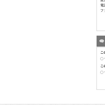
電話
フ
こ
こ