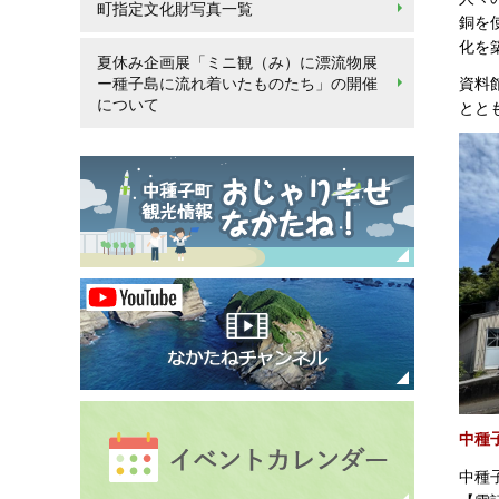
町指定文化財写真一覧
銅を
化を
夏休み企画展「ミニ観（み）に漂流物展
資料
ー種子島に流れ着いたものたち」の開催
について
とと
中種
中種子