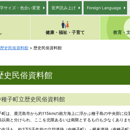
字サイズ・色合い変更
音声読み上げ
Foreign Language
し
健康・福祉・子育て
教育・
歴史民俗資料館
> 歴史民俗資料館
歴史民俗資料館
中種子町立歴史民俗資料館
子町は、鹿児島市から約115kmの南方海上に浮かぶ種子島の中央部に
島以南と分けられ、ここを北限あるいは南限とするものも少なくありま
の生活も、約3万5千年前の立切遺跡（中種子町）・横峯遺跡（南種子