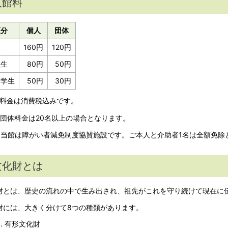
入館料
区分
個人
団体
人
160円
120円
校生
80円
50円
中学生
50円
30円
：料金は消費税込みです。
：団体料金は20名以上の場合となります。
：当館は障がい者減免制度協賛施設です。ご本人と介助者1名は全額免除
文化財とは
財とは、歴史の流れの中で生み出され、祖先がこれを守り続けて現在に
財には、大きく分けて8つの種類があります。
有形文化財