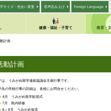
字サイズ・色合い変更
音声読み上げ
Foreign Language
し
健康・福祉・子育て
教育・
活動計画
活動計画
下は、うみがめ留学連絡協議会主催行事です。
学先の学校行事の詳細は、各校にお問合せください。
4月 うみがめ留学歓迎式
7月 島内研修
8～9月 うみがめ放流