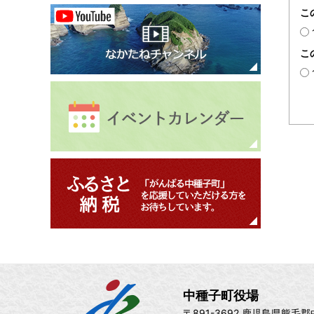
こ
こ
中種子町役場
〒891-3692 鹿児島県熊毛