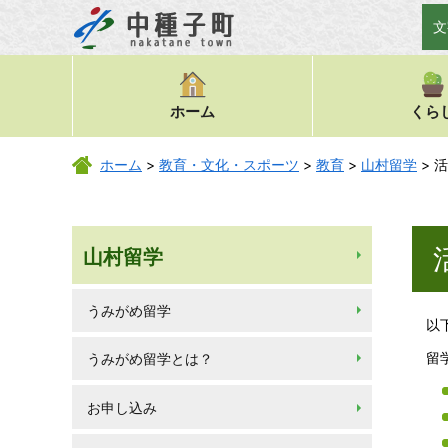
文
ホーム
くら
ホーム
>
教育・文化・スポーツ
>
教育
>
山村留学
> 
山村留学
うみがめ留学
以
留
うみがめ留学とは？
お申し込み