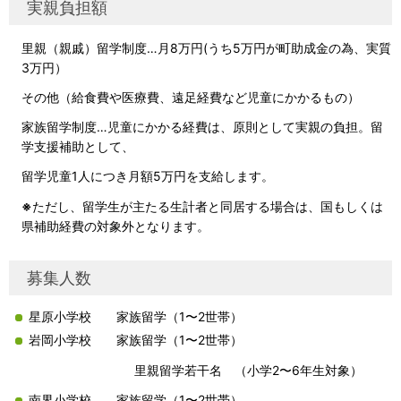
実親負担額
里親（親戚）留学制度…月8万円(うち5万円が町助成金の為、実質
3万円）
その他（給食費や医療費、遠足経費など児童にかかるもの）
家族留学制度…児童にかかる経費は、原則として実親の負担。留
学支援補助として、
留学児童1人につき月額5万円を支給します。
※
ただし、留学生が主たる生計者と同居する場合は、国もしくは
県補助経費の対象外となります。
募集人数
星原小学校 家族留学（1〜2世帯）
岩岡小学校 家族留学（1〜2世帯）
里親留学若干名 （小学2〜6年生対象）
南界小学校 家族留学（1〜2世帯）