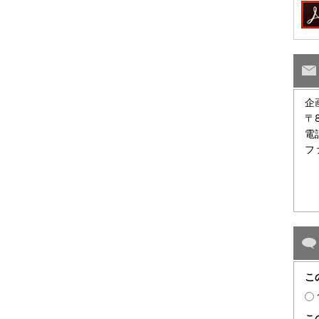
企
〒
電
フ
こ
こ