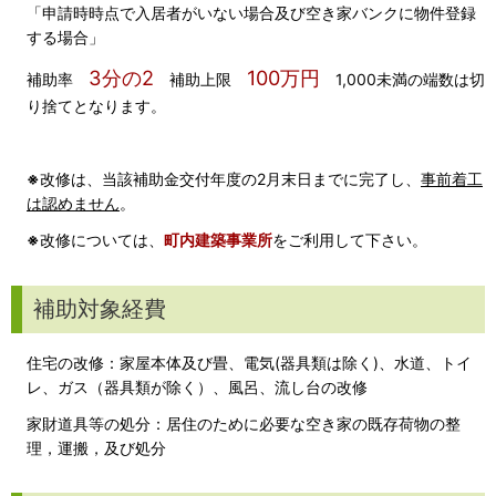
「申請時時点で入居者がいない場合及び空き家バンクに物件登録
する場合」
3分の2
100万円
補助率
補助上限
1,000未満の端数は切
り捨てとなります。
※
改修は、当該補助金交付年度の2月末日までに完了し、
事前着工
は認めません
。
※
改修については、
町内建築事業所
をご利用して下さい。
補助対象経費
住宅の改修：家屋本体及び畳、電気(器具類は除く)、水道、トイ
レ、ガス（器具類が除く）、風呂、流し台の改修
家財道具等の処分：居住のために必要な空き家の既存荷物の整
理，運搬，及び処分