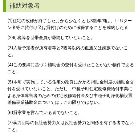
補助対象者
(1)住宅の改修が終了した月から少なくとも3箇年間は、I・Uター
ン者等に貸付け又は貸付けのために確保することを確約した者
(2)町税等を世帯全員が滞納していないこと。
(3)入居予定者が所有者等と2親等以内の血族又は姻族でないこ
と。
(4)この要綱に基づく補助金の交付を受けたことがない物件である
こと。
(5)本町で実施している住宅の改良にかかる補助金制度の補助金交
付を受けていないこと。ただし，中種子町住宅改修費給付事業に
よる身体障害者のための住宅改修給付金及び中種子町浄化槽設置
整備事業補助金については，この限りではない。
(6)貸家業を営んでいる者でないこと。
(7)暴力団等の反社会勢力又は反社会勢力と関係を有する者でない
こと。